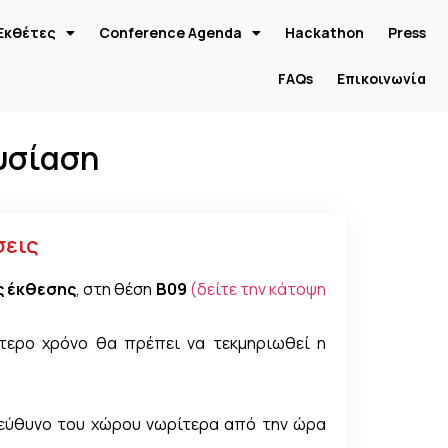
Εκθέτες
Conference Agenda
Hackathon
Press
FAQs
Επικοινωνία
υσίαση
σεις
ς έκθεσης
, στη θέση
B09
(δείτε την κάτοψη
ότερο χρόνο θα πρέπει να τεκμηριωθεί η
πεύθυνο του χώρου νωρίτερα από την ώρα