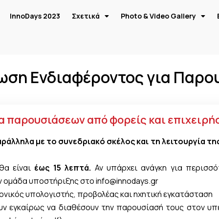
InnoDays 2023
Σχετικά
Photo & Video Gallery
ωση Ενδιαφέροντος για Παρο
α παρουσιάσεων από φορείς και επιχειρή
ράλληλα με το συνεδριακό σκέλος και τη λειτουργία τη
θα είναι
έως 15 λεπτά.
Αν υπάρχει ανάγκη για περισσ
ν ομάδα υποστήριξης στο info@innodays.gr
ρονικός υπολογιστής, προβολέας και ηχητική εγκατάσταση
ουν εγκαίρως να διαθέσουν την παρουσίασή τους στον υ